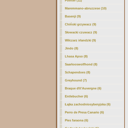
Pointer (11)
Maremmano-abruzzese (10)
Basenji (9)
Chiński grzywacz (9)
Słowacki czuwacz (9)
Wilczarz irlandzki (9)
Jindo (8)
Lhasa Apso (8)
Saarlooswolfhond (8)
Schapendoes (8)
Greyhound (7)
Braque d\\\'Auvergne (6)
Entlebucher (6)
Łajka zachodniosyberyjska (6)
Perro de Presa Canario (6)
Pies faraona (6)