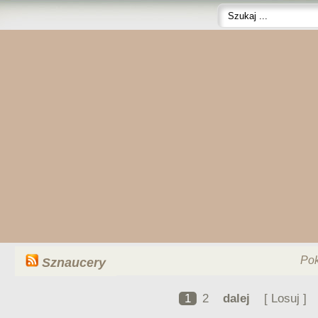
Po
Sznaucery
1
2
dalej
[ Losuj ]