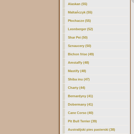
Alaskan (55)
Maltańczyk (55)
Płochacze (55)
Leonberger (52)
Shar Pei (50)
Sznaucery (50)
Bichon frise (49)
Amstaffy (48)
Mastify (48)
Shiba inu (47)
Charty (44)
Bernardyny (41)
Dobermany (41)
Cane Corso (40)
Pit Bull Terrier (39)
Australijski pies pasterski (38)