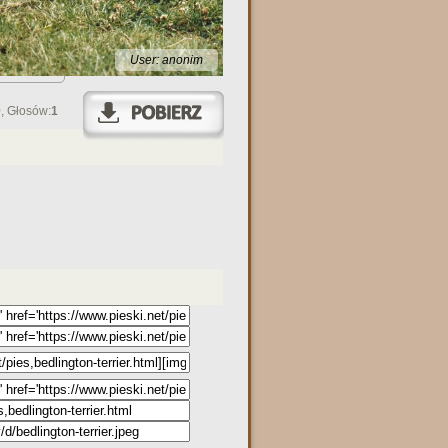
User: anonim
0
, Głosów:
1