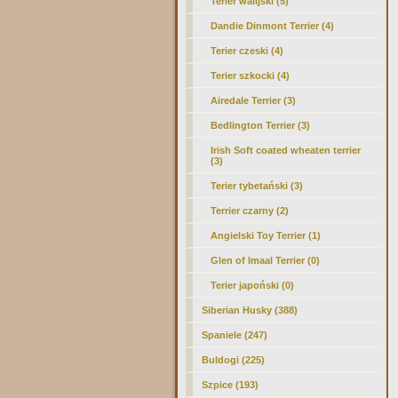
Terier walijski (5)
Dandie Dinmont Terrier (4)
Terier czeski (4)
Terier szkocki (4)
Airedale Terrier (3)
Bedlington Terrier
(3)
Irish Soft coated wheaten terrier
(3)
Terier tybetański (3)
Terrier czarny (2)
Angielski Toy Terrier (1)
Glen of Imaal Terrier (0)
Terier japoński (0)
Siberian Husky (388)
Spaniele (247)
Buldogi (225)
Szpice (193)