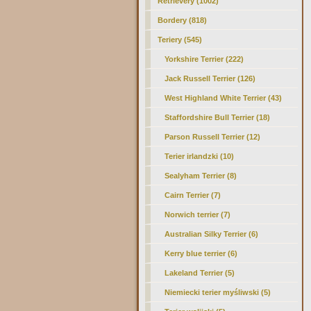
Retrievery (1002)
Bordery (818)
Teriery (545)
Yorkshire Terrier (222)
Jack Russell Terrier (126)
West Highland White Terrier (43)
Staffordshire Bull Terrier (18)
Parson Russell Terrier (12)
Terier irlandzki (10)
Sealyham Terrier (8)
Cairn Terrier (7)
Norwich terrier (7)
Australian Silky Terrier (6)
Kerry blue terrier (6)
Lakeland Terrier (5)
Niemiecki terier myśliwski (5)