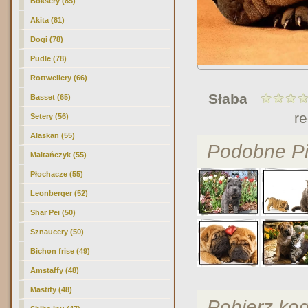
Boksery (85)
Akita (81)
Dogi (78)
Pudle (78)
Rottweilery (66)
Słaba
Basset (65)
r
Setery (56)
Alaskan (55)
Podobne Pi
Maltańczyk (55)
Płochacze (55)
Leonberger (52)
Shar Pei
(50)
Sznaucery (50)
Bichon frise (49)
Amstaffy (48)
Mastify (48)
Pobierz ko