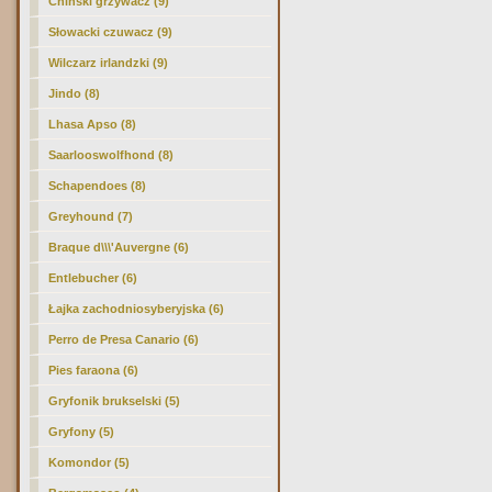
Chiński grzywacz (9)
Słowacki czuwacz (9)
Wilczarz irlandzki (9)
Jindo (8)
Lhasa Apso (8)
Saarlooswolfhond (8)
Schapendoes (8)
Greyhound (7)
Braque d\\\'Auvergne (6)
Entlebucher (6)
Łajka zachodniosyberyjska (6)
Perro de Presa Canario (6)
Pies faraona (6)
Gryfonik brukselski (5)
Gryfony (5)
Komondor (5)