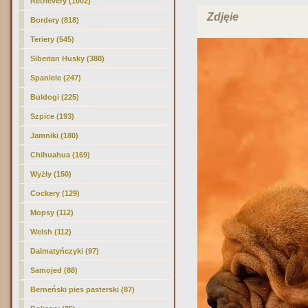
Retrievery (1002)
Zdjęie
Bordery (818)
Teriery (545)
Siberian Husky (388)
Spaniele (247)
Buldogi (225)
Szpice (193)
Jamniki (180)
Chihuahua (169)
Wyżły (150)
Cockery (129)
Mopsy (112)
Welsh (112)
Dalmatyńczyki (97)
Samojed (88)
Berneński pies pasterski (87)