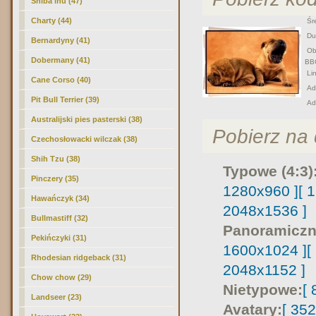
Shiba inu (47)
Charty (44)
Śre
Duż
Bernardyny (41)
Obr
Dobermany (41)
BB
Lin
Cane Corso (40)
Adr
Pit Bull Terrier (39)
Ad
Australijski pies pasterski (38)
Pobierz na d
Czechosłowacki wilczak (38)
Shih Tzu (38)
Typowe (4:3)
Pinczery (35)
1280x960 ]
[ 
Hawańczyk (34)
2048x1536 ]
Bullmastiff (32)
Panoramiczn
Pekińczyki (31)
1600x1024 ]
[
Rhodesian ridgeback (31)
2048x1152 ]
Chow chow (29)
Nietypowe:
[
Landseer (23)
Avatary:
[ 35