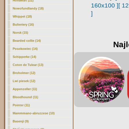
Hovawart (22)
160x100 ]
[ 1
Nowofundlandy (18)
]
Whippet (18)
Bulteriery (16)
Norsk (15)
Bearded collie (14)
Najl
Posokowiec (14)
Schipperke (14)
Coton de Tulear (13)
Broholmer (12)
Lwi piesek (12)
Appenzeller (11)
Bloodhound (11)
Pointer (11)
Maremmano-abruzzese (10)
Basenji (9)