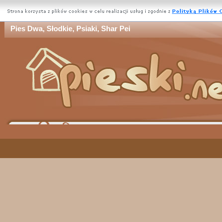
Pies Dwa, Słodkie, Psiaki, Shar Pei