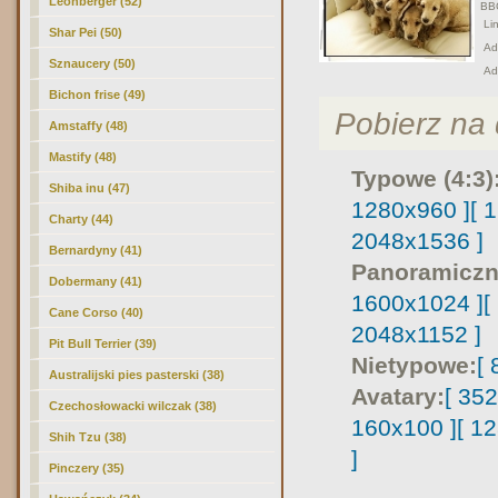
Leonberger (52)
BB
Lin
Shar Pei (50)
Adr
Sznaucery (50)
Ad
Bichon frise (49)
Pobierz na d
Amstaffy (48)
Mastify (48)
Typowe (4:3)
Shiba inu (47)
1280x960 ]
[ 
Charty (44)
2048x1536 ]
Bernardyny (41)
Panoramiczn
Dobermany (41)
1600x1024 ]
[
Cane Corso (40)
2048x1152 ]
Pit Bull Terrier (39)
Nietypowe:
[
Australijski pies pasterski (38)
Avatary:
[ 35
Czechosłowacki wilczak (38)
160x100 ]
[ 1
Shih Tzu (38)
]
Pinczery (35)