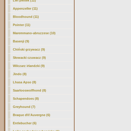
Lwi piesek (12)
Appenzeller (11)
Bloodhound (11)
Pointer (11)
Maremmano-abruzzese (10)
Basenji (9)
Chiński grzywacz (9)
Słowacki czuwacz (9)
Wilczarz irlandzki (9)
Jindo (8)
Lhasa Apso (8)
Saarlooswolfhond (8)
Schapendoes (8)
Greyhound (7)
Braque d\\\'Auvergne (6)
Entlebucher (6)