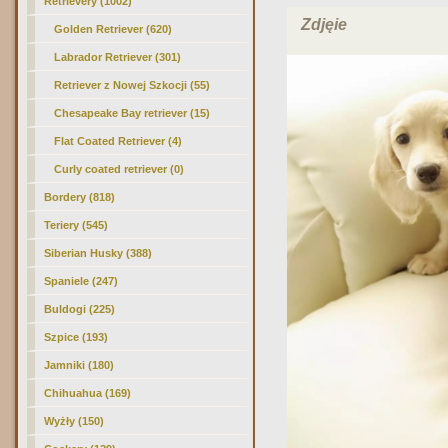
Retrievery (1002)
Zdjęie
Golden Retriever
(620)
Labrador Retriever (301)
Retriever z Nowej Szkocji (55)
Chesapeake Bay retriever (15)
Flat Coated Retriever (4)
Curly coated retriever (0)
Bordery (818)
Teriery (545)
Siberian Husky (388)
Spaniele (247)
Buldogi (225)
Szpice (193)
Jamniki (180)
Chihuahua (169)
Wyżły (150)