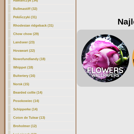
Hawańczyk (34)
Bullmastiff (32)
Pekińczyki (31)
Najl
Rhodesian ridgeback (31)
Chow chow (29)
Landseer (23)
Hovawart (22)
Nowofundlandy (18)
Whippet (18)
Bulteriery (16)
Norsk (15)
Bearded collie (14)
Posokowiec (14)
Schipperke (14)
Coton de Tulear (13)
Broholmer (12)