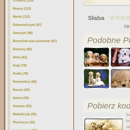
Cockery (129)
Mopsy (112)
Słaba
Welsh (112)
r
Dalmatyńczyki (97)
Samojed (88)
Podobne Pi
Berneński pies pasterski (87)
Boksery (85)
Akita (81)
Dogi (78)
Pudle (78)
Rottweilery (66)
Basset (65)
Setery (56)
Pobierz ko
Alaskan (55)
Maltańczyk (55)
Śre
Duż
Płochacze (55)
Obr