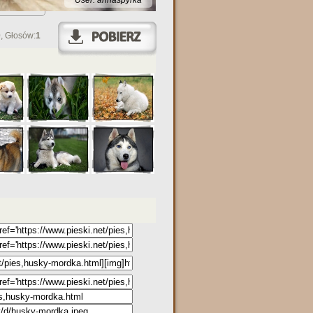
User: annaspyrka
0
, Głosów:
1