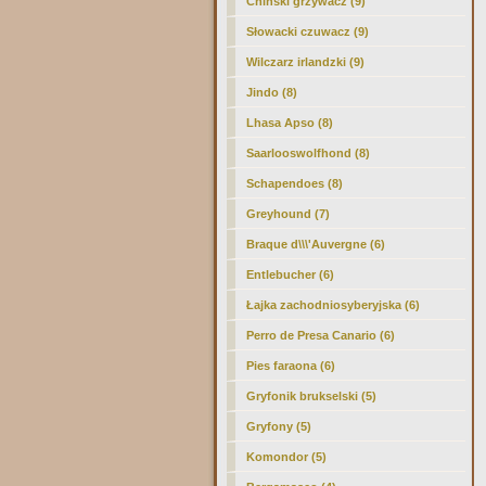
Chiński grzywacz (9)
Słowacki czuwacz (9)
Wilczarz irlandzki (9)
Jindo (8)
Lhasa Apso (8)
Saarlooswolfhond (8)
Schapendoes (8)
Greyhound (7)
Braque d\\\'Auvergne (6)
Entlebucher (6)
Łajka zachodniosyberyjska (6)
Perro de Presa Canario (6)
Pies faraona (6)
Gryfonik brukselski (5)
Gryfony (5)
Komondor (5)