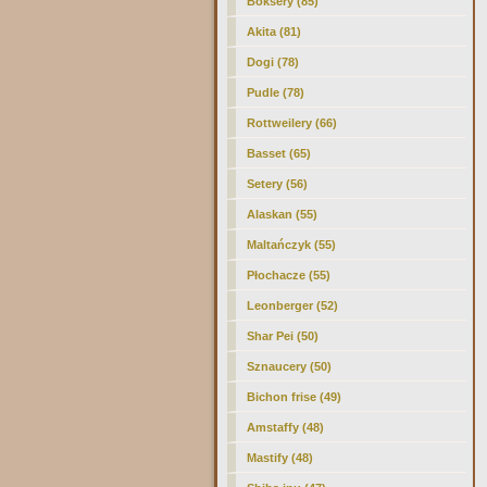
Boksery (85)
Akita (81)
Dogi (78)
Pudle (78)
Rottweilery (66)
Basset (65)
Setery (56)
Alaskan (55)
Maltańczyk (55)
Płochacze (55)
Leonberger (52)
Shar Pei (50)
Sznaucery (50)
Bichon frise (49)
Amstaffy (48)
Mastify (48)