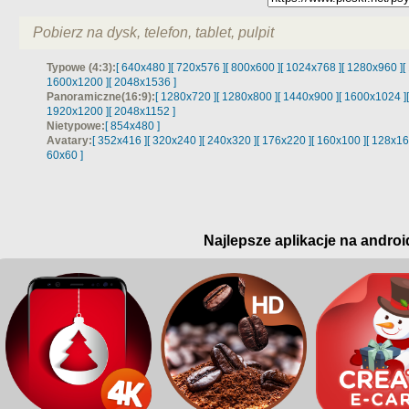
Pobierz na dysk, telefon, tablet, pulpit
Typowe (4:3):
[ 640x480 ]
[ 720x576 ]
[ 800x600 ]
[ 1024x768 ]
[ 1280x960 ]
[
1600x1200 ]
[ 2048x1536 ]
Panoramiczne(16:9):
[ 1280x720 ]
[ 1280x800 ]
[ 1440x900 ]
[ 1600x1024 ]
1920x1200 ]
[ 2048x1152 ]
Nietypowe:
[ 854x480 ]
Avatary:
[ 352x416 ]
[ 320x240 ]
[ 240x320 ]
[ 176x220 ]
[ 160x100 ]
[ 128x16
60x60 ]
Najlepsze aplikacje na androi