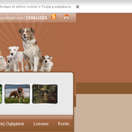
rozdzielczość
1344x1024
iej Oglądane
Losowe
Konto