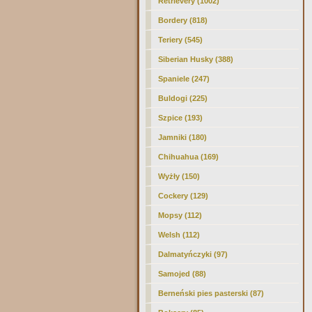
Retrievery (1002)
Bordery (818)
Teriery (545)
Siberian Husky
(388)
Spaniele (247)
Buldogi (225)
Szpice (193)
Jamniki (180)
Chihuahua (169)
Wyżły (150)
Cockery (129)
Mopsy (112)
Welsh (112)
Dalmatyńczyki (97)
Samojed (88)
Berneński pies pasterski (87)