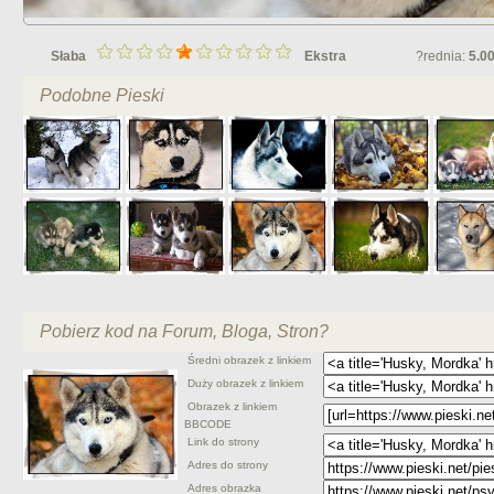
Słaba
Ekstra
?rednia:
5.0
Podobne Pieski
Pobierz kod na Forum, Bloga, Stron?
Średni obrazek z linkiem
Duży obrazek z linkiem
Obrazek z linkiem
BBCODE
Link do strony
Adres do strony
Adres obrazka