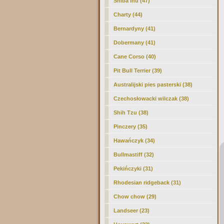
Shiba inu (47)
Charty (44)
Bernardyny (41)
Dobermany (41)
Cane Corso (40)
Pit Bull Terrier (39)
Australijski pies pasterski (38)
Czechosłowacki wilczak (38)
Shih Tzu (38)
Pinczery (35)
Hawańczyk (34)
Bullmastiff (32)
Pekińczyki (31)
Rhodesian ridgeback (31)
Chow chow (29)
Landseer (23)