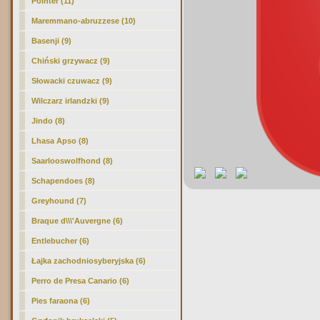
Pointer (11)
Maremmano-abruzzese (10)
Basenji (9)
Chiński grzywacz (9)
Słowacki czuwacz (9)
Wilczarz irlandzki (9)
Jindo (8)
Lhasa Apso (8)
Saarlooswolfhond (8)
Schapendoes (8)
Greyhound (7)
Braque d\\\'Auvergne (6)
Entlebucher (6)
Łajka zachodniosyberyjska (6)
Perro de Presa Canario (6)
Pies faraona (6)