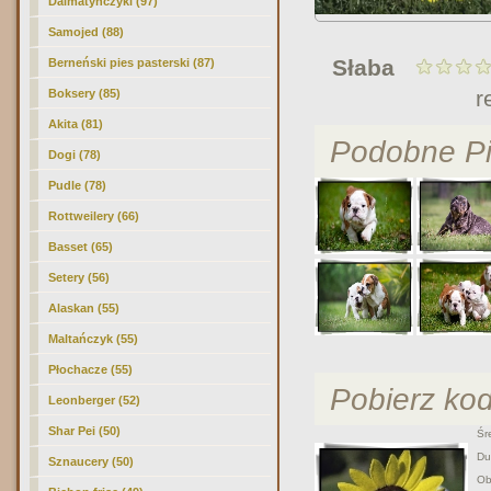
Dalmatyńczyki (97)
Samojed (88)
Słaba
Berneński pies pasterski (87)
r
Boksery (85)
Akita (81)
Podobne Pi
Dogi (78)
Pudle (78)
Rottweilery (66)
Basset (65)
Setery (56)
Alaskan (55)
Maltańczyk (55)
Płochacze (55)
Pobierz ko
Leonberger (52)
Shar Pei (50)
Śre
Duż
Sznaucery (50)
Obr