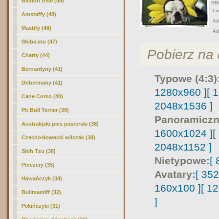
Bichon frise (49)
BB
Lin
Amstaffy (48)
Adr
Mastify (48)
Ad
Shiba inu (47)
Pobierz na d
Charty (44)
Bernardyny (41)
Typowe (4:3)
Dobermany (41)
1280x960 ]
[ 
Cane Corso (40)
2048x1536 ]
Pit Bull Terrier (39)
Panoramiczn
Australijski pies pasterski (38)
1600x1024 ]
[
Czechosłowacki wilczak (38)
2048x1152 ]
Shih Tzu (38)
Nietypowe:
[
Pinczery (35)
Avatary:
[ 35
Hawańczyk (34)
160x100 ]
[ 1
Bullmastiff (32)
]
Pekińczyki (31)