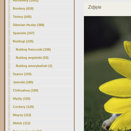
Retrievery (1002)
Zdjęie
Bordery (818)
Teriery (545)
Siberian Husky (388)
Spaniele (247)
Buldogi (225)
Buldog francuski (106)
Buldog angielski
(53)
Buldog amerykański (2)
Szpice (193)
Jamniki (180)
Chihuahua (169)
Wyżły (150)
Cockery (129)
Mopsy (112)
Welsh (112)