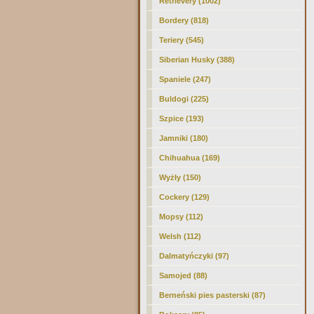
Retrievery (1002)
Bordery (818)
Teriery (545)
Siberian Husky (388)
Spaniele (247)
Buldogi (225)
Szpice (193)
Jamniki (180)
Chihuahua (169)
Wyżły (150)
Cockery (129)
Mopsy (112)
Welsh (112)
Dalmatyńczyki (97)
Samojed (88)
Berneński pies pasterski (87)