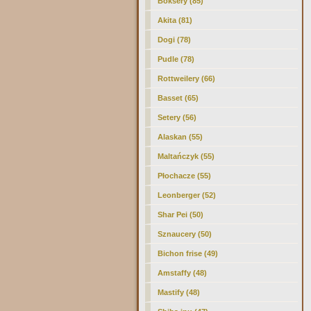
Boksery (85)
Akita (81)
Dogi (78)
Pudle (78)
Rottweilery (66)
Basset (65)
Setery (56)
Alaskan (55)
Maltańczyk (55)
Płochacze (55)
Leonberger (52)
Shar Pei (50)
Sznaucery (50)
Bichon frise (49)
Amstaffy (48)
Mastify (48)