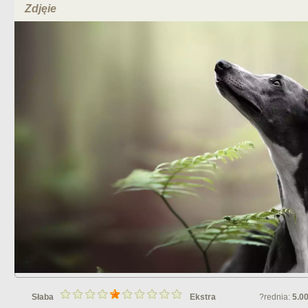
Zdjęie
Słaba
Ekstra
?rednia:
5.0