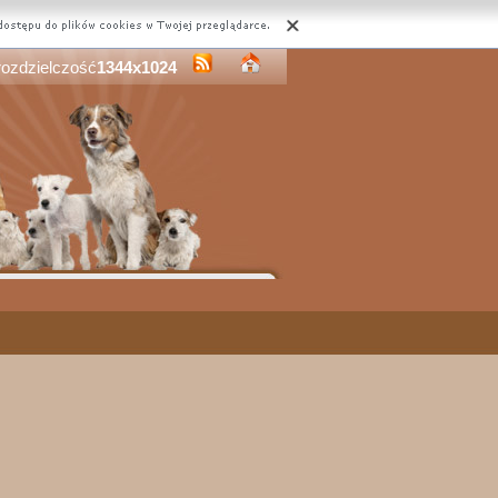
rozdzielczość
1344x1024