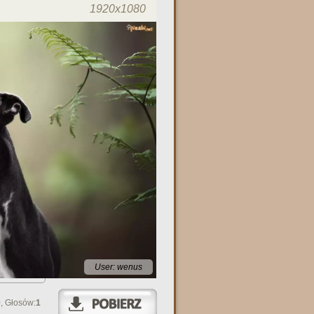
1920x1080
User: wenus
0
, Głosów:
1