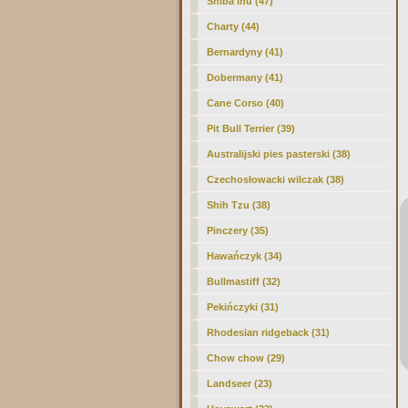
Shiba inu (47)
Charty (44)
Bernardyny (41)
Dobermany (41)
Cane Corso (40)
Pit Bull Terrier (39)
Australijski pies pasterski (38)
Czechosłowacki wilczak (38)
Shih Tzu (38)
Pinczery (35)
Hawańczyk (34)
Bullmastiff (32)
Pekińczyki (31)
Rhodesian ridgeback (31)
Chow chow (29)
Landseer (23)