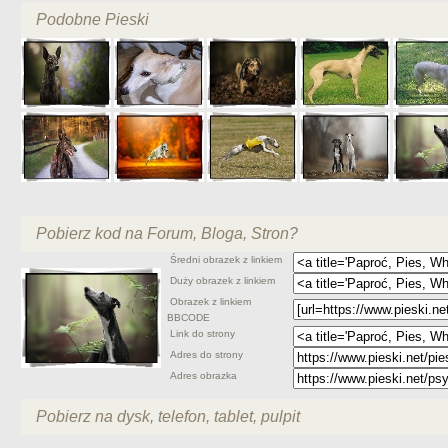
Podobne Pieski
Pobierz kod na Forum, Bloga, Stron?
Średni obrazek z linkiem
Duży obrazek z linkiem
Obrazek z linkiem
BBCODE
Link do strony
Adres do strony
Adres obrazka
Pobierz na dysk, telefon, tablet, pulpit