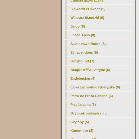
Chiński grzywacz (9)
Słowacki czuwacz (9)
Wilczarz irlandzki (9)
Jindo (8)
Lhasa Apso (8)
Saarlooswolfhond (8)
Schapendoes (8)
Greyhound (7)
Braque d\\\'Auvergne (6)
Entlebucher (6)
Łajka zachodniosyberyjska (6)
Perro de Presa Canario (6)
Pies faraona (6)
Gryfonik brukselski (5)
Gryfony (5)
Komondor (5)