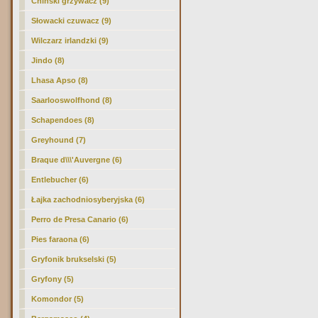
Chiński grzywacz (9)
Słowacki czuwacz (9)
Wilczarz irlandzki (9)
Jindo
(8)
Lhasa Apso (8)
Saarlooswolfhond (8)
Schapendoes (8)
Greyhound (7)
Braque d\\\'Auvergne (6)
Entlebucher (6)
Łajka zachodniosyberyjska (6)
Perro de Presa Canario (6)
Pies faraona (6)
Gryfonik brukselski (5)
Gryfony (5)
Komondor (5)