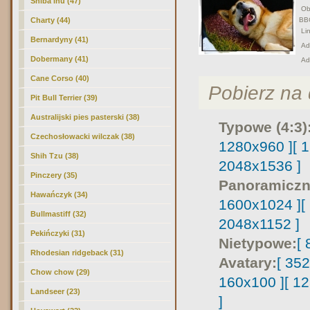
Shiba inu (47)
Obr
Charty (44)
BB
Lin
Bernardyny (41)
Adr
Dobermany (41)
Ad
Cane Corso (40)
Pobierz na d
Pit Bull Terrier (39)
Australijski pies pasterski (38)
Typowe (4:3)
Czechosłowacki wilczak (38)
1280x960 ]
[ 
Shih Tzu (38)
2048x1536 ]
Pinczery (35)
Panoramiczn
Hawańczyk (34)
1600x1024 ]
[
Bullmastiff (32)
2048x1152 ]
Pekińczyki (31)
Nietypowe:
[
Rhodesian ridgeback (31)
Avatary:
[ 35
Chow chow (29)
160x100 ]
[ 1
Landseer (23)
]