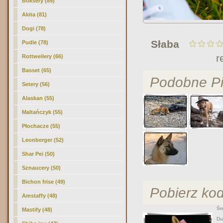
Boksery (85)
Akita (81)
Dogi (78)
Słaba
Pudle (78)
r
Rottweilery (66)
Basset (65)
Podobne Pi
Setery (56)
Alaskan (55)
Maltańczyk (55)
Płochacze (55)
Leonberger (52)
Shar Pei (50)
Sznaucery (50)
Bichon frise (49)
Pobierz ko
Amstaffy (48)
Śre
Mastify (48)
Duż