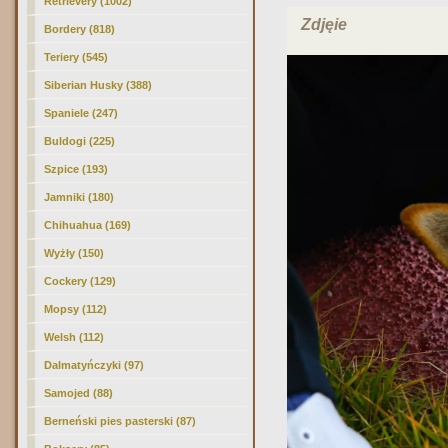
Retrievery (1002)
Zdjęie
Bordery (818)
Teriery (545)
Siberian Husky (388)
Spaniele (247)
Buldogi (225)
Szpice (193)
Jamniki (180)
Chihuahua (169)
Wyżły (150)
Cockery (129)
Mopsy (112)
Welsh (112)
Dalmatyńczyki (97)
Samojed (88)
Berneński pies pasterski (87)