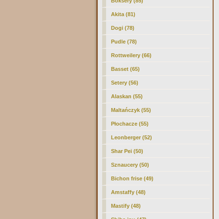
Boksery (85)
Akita (81)
Dogi (78)
Pudle (78)
Rottweilery (66)
Basset (65)
Setery (56)
Alaskan (55)
Maltańczyk
(55)
Płochacze (55)
Leonberger (52)
Shar Pei (50)
Sznaucery (50)
Bichon frise (49)
Amstaffy (48)
Mastify (48)