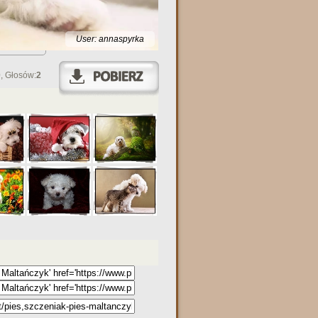
User: annaspyrka
0
, Głosów:
2