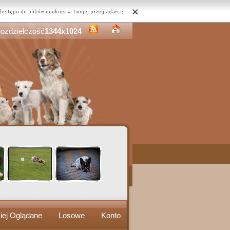
rozdzielczość
1344x1024
iej Oglądane
Losowe
Konto