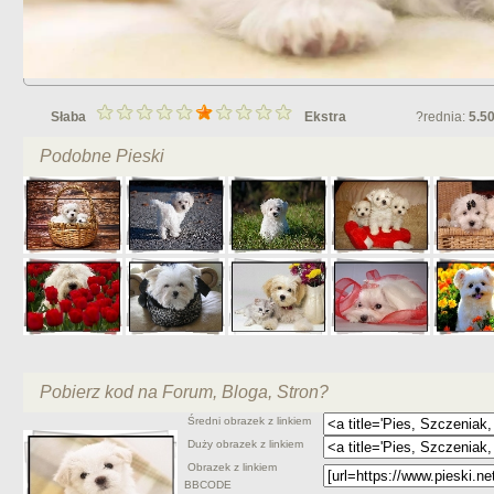
Słaba
Ekstra
?rednia:
5.5
Podobne Pieski
Pobierz kod na Forum, Bloga, Stron?
Średni obrazek z linkiem
Duży obrazek z linkiem
Obrazek z linkiem
BBCODE