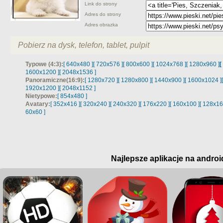
Link do strony
Adres do strony
Adres obrazka
Pobierz na dysk, telefon, tablet, pulpit
Typowe (4:3):
[ 640x480 ]
[ 720x576 ]
[ 800x600 ]
[ 1024x768 ]
[ 1280x960 ]
[
1600x1200 ]
[ 2048x1536 ]
Panoramiczne(16:9):
[ 1280x720 ]
[ 1280x800 ]
[ 1440x900 ]
[ 1600x1024 ]
1920x1200 ]
[ 2048x1152 ]
Nietypowe:
[ 854x480 ]
Avatary:
[ 352x416 ]
[ 320x240 ]
[ 240x320 ]
[ 176x220 ]
[ 160x100 ]
[ 128x16
60x60 ]
Najlepsze aplikacje na androi