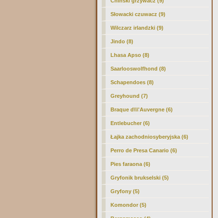
Chiński grzywacz (9)
Słowacki czuwacz (9)
Wilczarz irlandzki (9)
Jindo (8)
Lhasa Apso (8)
Saarlooswolfhond (8)
Schapendoes (8)
Greyhound (7)
Braque d\\\'Auvergne (6)
Entlebucher (6)
Łajka zachodniosyberyjska (6)
Perro de Presa Canario (6)
Pies faraona (6)
Gryfonik brukselski (5)
Gryfony (5)
Komondor (5)