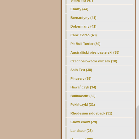
Shiba inu (47)
Charty (44)
Bernardyny (41)
Dobermany (41)
Cane Corso (40)
Pit Bull Terrier (39)
Australijski pies pasterski (38)
Czechosłowacki wilczak (38)
Shih Tzu (38)
Pinczery (35)
Hawańczyk (34)
Bullmastiff (32)
Pekińczyki (31)
Rhodesian ridgeback (31)
Chow chow (29)
Landseer (23)