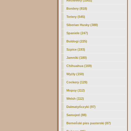
Retrievery (1002)
Bordery (818)
Teriery (545)
Siberian Husky (388)
Spaniele (247)
Buldogi (225)
Szpice (193)
Jamniki (180)
Chihuahua (169)
Wyżły (150)
Cockery (129)
Mopsy (112)
Welsh (112)
Dalmatyńczyki (97)
Samojed (88)
Berneński pies pasterski (87)