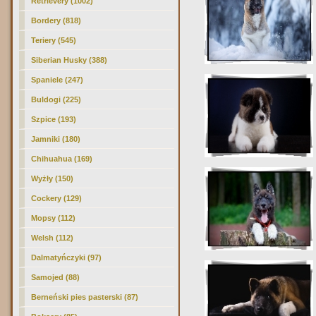
Retrievery (1002)
Bordery (818)
Teriery (545)
Siberian Husky (388)
Spaniele (247)
Buldogi (225)
Szpice (193)
Jamniki (180)
Chihuahua (169)
Wyżły (150)
Cockery (129)
Mopsy (112)
Welsh (112)
Dalmatyńczyki (97)
Samojed (88)
Berneński pies pasterski (87)